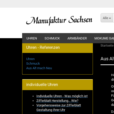
Alle
UHREN
SCHMUCK
ARMBÄNDER
MOKUME GA
Startseite
Uhren - Referenzen
Aus A
Uhren
Schmuck
Aus Alt mach Neu
H
d
individuelle Uhren
O
o
F
Individuelle Uhren - Was möglich ist
G
Zifferblatt Herstellung... Wie?
d
Vorgehensweise zur Zifferblatt
Gestaltung Ihrer Uhr
D