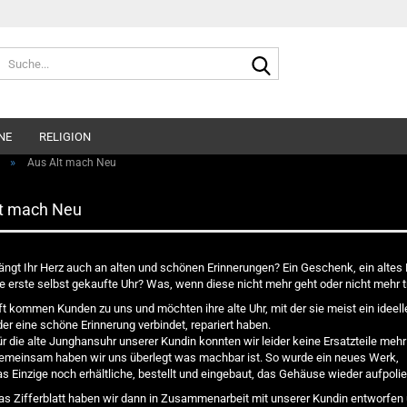
Suche...
NE
RELIGION
»
Aus Alt mach Neu
lt mach Neu
ängt Ihr Herz auch an alten und schönen Erinnerungen? Ein Geschenk, ein altes 
ie erste selbst gekaufte Uhr? Was, wenn diese nicht mehr geht oder nicht mehr tr
ft kommen Kunden zu uns und möchten ihre alte Uhr, mit der sie meist ein ideell
der eine schöne Erinnerung verbindet, repariert haben.
ür die alte Junghansuhr unserer Kundin konnten wir leider keine Ersatzteile me
emeinsam haben wir uns überlegt was machbar ist. So wurde ein neues Werk,
as Einzige noch erhältliche, bestellt und eingebaut, das Gehäuse wieder aufpoli
as Zifferblatt haben wir dann in Zusammenarbeit mit unserer Kundin entworfen 