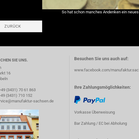
So hat schon manches Andenken ein neues "O
ZURÜCK
Besuchen Sie uns auch auf:
ICHEN SIE UNS.
h
www.facebook.com/manufaktur.sac
rkt 16
beln
Ihre Zahlungsmöglichkeiten:
+49 (3431) 70 61 863
+49 (3431) 710 152
rvice@manufaktur-sachsen.de
Vorkasse Überweisung
Bar Zahlung / EC bei Abholung