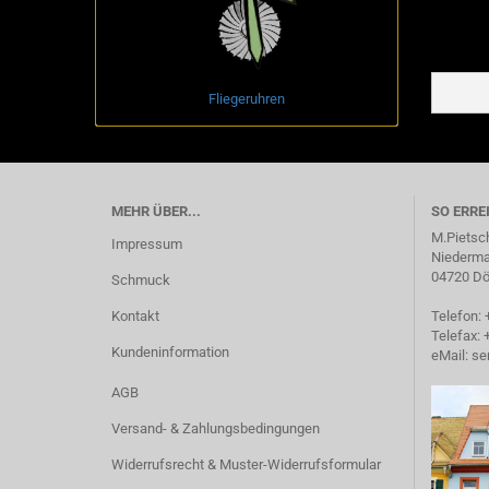
Fliegeruhren
MEHR ÜBER...
SO ERRE
M.Pietsc
Impressum
Niederma
04720 Dö
Schmuck
Kontakt
Telefon: 
Telefax: 
Kundeninformation
eMail:
se
AGB
Versand- & Zahlungsbedingungen
Widerrufsrecht & Muster-Widerrufsformular