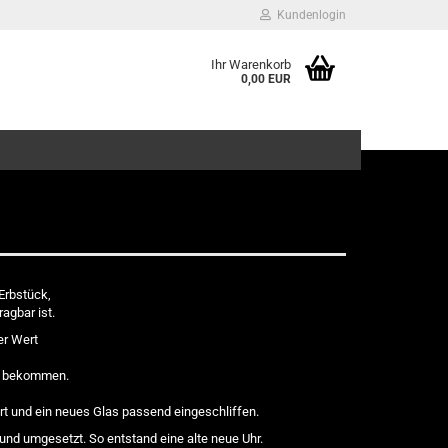
Kundenlogin
Ihr Warenkorb
0,00 EUR
Erbstück,
agbar ist.
er Wert
hr bekommen.
ert und ein neues Glas passend eingeschliffen.
und umgesetzt. So entstand eine alte neue Uhr.