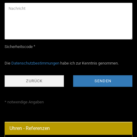
Sicherheitscode
DATENSCHUTZBESTIMMUNGEN
Die
Datenschutzbestimmungen
habe ich zur Kenntnis genommen.
ZURÜCK
SENDEN
* notwendige Angaben
Uhren - Referenzen