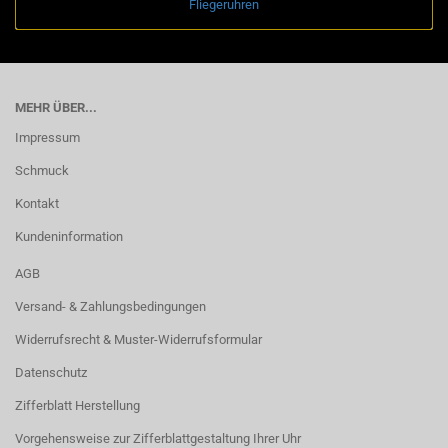
Fliegeruhren
MEHR ÜBER...
Impressum
Schmuck
Kontakt
Kundeninformation
AGB
Versand- & Zahlungsbedingungen
Widerrufsrecht & Muster-Widerrufsformular
Datenschutz
Zifferblatt Herstellung
Vorgehensweise zur Zifferblattgestaltung Ihrer Uhr