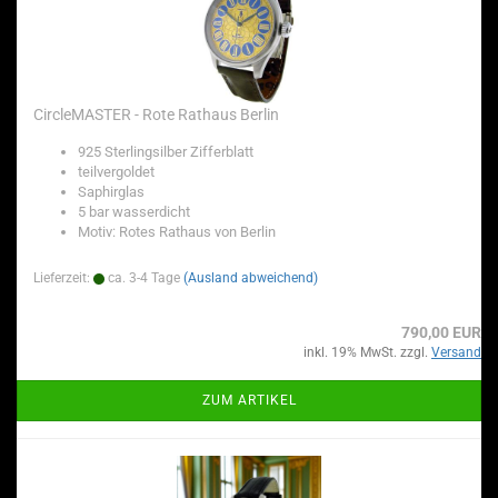
CircleMASTER - Rote Rathaus Berlin
925 Sterlingsilber Zifferblatt
teilvergoldet
Saphirglas
5 bar wasserdicht
Motiv: Rotes Rathaus von Berlin
Lieferzeit:
ca. 3-4 Tage
(Ausland abweichend)
790,00 EUR
inkl. 19% MwSt. zzgl.
Versand
ZUM ARTIKEL