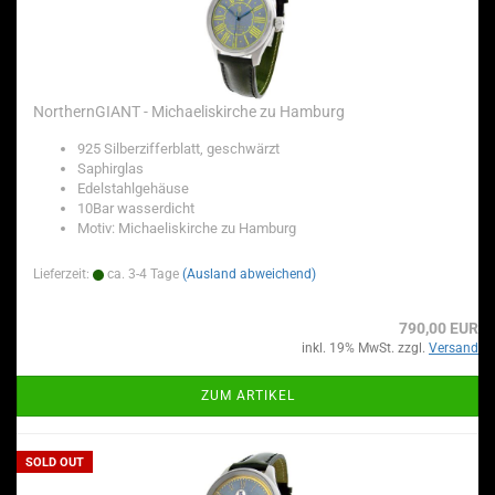
NorthernGIANT - Michaeliskirche zu Hamburg
925 Silberzifferblatt, geschwärzt
Saphirglas
Edelstahlgehäuse
10Bar wasserdicht
Motiv: Michaeliskirche zu Hamburg
Lieferzeit:
ca. 3-4 Tage
(Ausland abweichend)
790,00 EUR
inkl. 19% MwSt. zzgl.
Versand
ZUM ARTIKEL
SOLD OUT