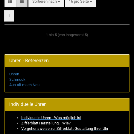
Sortieren nach
pro Seite
Sortieren nach
16 pro Seite
1
1
bis
5
(von insgesamt
5
)
Uhren - Referenzen
Uhren
Schmuck
Aus Alt mach Neu
individuelle Uhren
Individuelle Uhren - Was möglich ist
Zifferblatt Herstellung... Wie?
Vorgehensweise zur Zifferblatt Gestaltung Ihrer Uhr