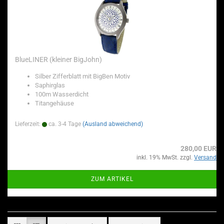
BlueLINER (kleiner BigJohn)
Silber Zifferblatt mit BigBen Motiv
Saphirglas
100m Wasserdicht
Titangehäuse
Lieferzeit:
ca. 3-4 Tage
(Ausland abweichend)
280,00 EUR
inkl. 19% MwSt. zzgl.
Versand
ZUM ARTIKEL