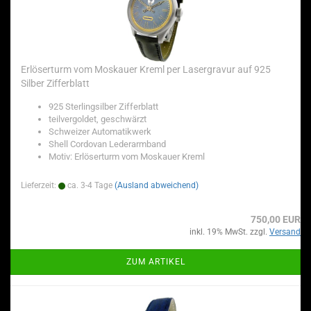
Erlöserturm vom Moskauer Kreml per Lasergravur auf 925
Silber Zifferblatt
925 Sterlingsilber Zifferblatt
teilvergoldet, geschwärzt
Schweizer Automatikwerk
Shell Cordovan Lederarmband
Motiv: Erlöserturm vom Moskauer Kreml
Lieferzeit:
ca. 3-4 Tage
(Ausland abweichend)
750,00 EUR
inkl. 19% MwSt. zzgl.
Versand
ZUM ARTIKEL