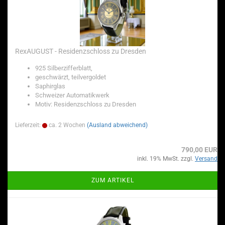
RexAUGUST - Residenzschloss zu Dresden
925 Silberzifferblatt,
geschwärzt, teilvergoldet
Saphirglas
Schweizer Automatikwerk
Motiv: Residenzschloss zu Dresden
Lieferzeit:
ca. 2 Wochen
(Ausland abweichend)
790,00 EUR
inkl. 19% MwSt. zzgl.
Versand
ZUM ARTIKEL