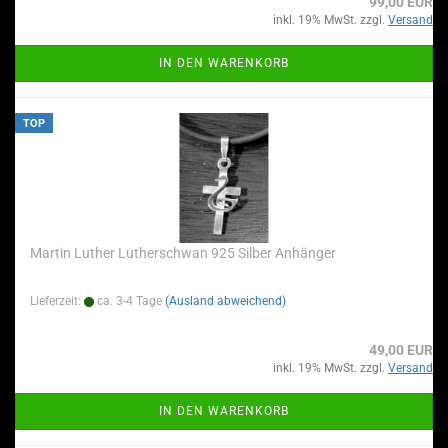
99,00 EUR
inkl. 19% MwSt. zzgl.
Versand
IN DEN WARENKORB
TOP
Martin Luther Lutherschwan 925 Silber Anhänger
Lieferzeit:
ca. 3-4 Tage
(Ausland abweichend)
49,00 EUR
inkl. 19% MwSt. zzgl.
Versand
IN DEN WARENKORB