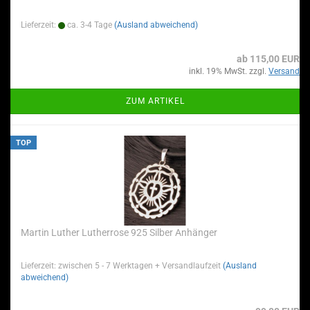
Lieferzeit:
ca. 3-4 Tage
(Ausland abweichend)
ab 115,00 EUR
inkl. 19% MwSt. zzgl.
Versand
ZUM ARTIKEL
TOP
Martin Luther Lutherrose 925 Silber Anhänger
Lieferzeit: zwischen 5 - 7 Werktagen + Versandlaufzeit
(Ausland
abweichend)