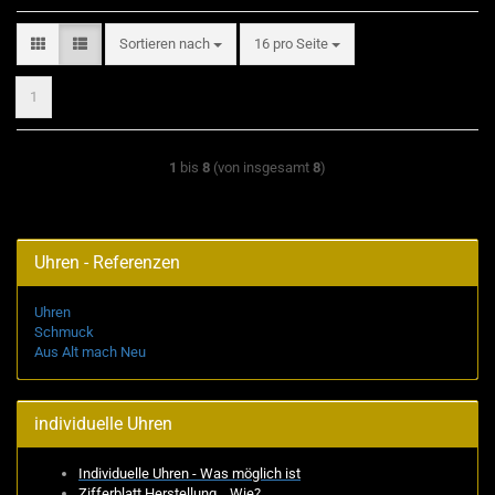
Sortieren nach
pro Seite
Sortieren nach
16 pro Seite
1
1
bis
8
(von insgesamt
8
)
Uhren - Referenzen
Uhren
Schmuck
Aus Alt mach Neu
individuelle Uhren
Individuelle Uhren - Was möglich ist
Zifferblatt Herstellung... Wie?