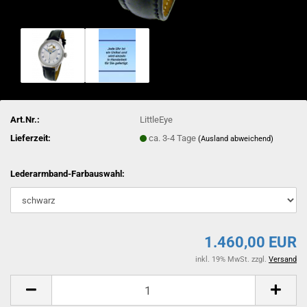
Art.Nr.:
LittleEye
Lieferzeit:
ca. 3-4 Tage
(Ausland abweichend)
Lederarmband-Farbauswahl:
1.460,00 EUR
inkl. 19% MwSt. zzgl.
Versand