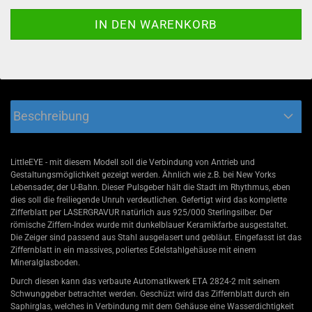
Beschreibung
LittleEYE - mit diesem Modell soll die Verbindung von Antrieb und
Gestaltungsmöglichkeit gezeigt werden. Ähnlich wie z.B. bei New Yorks
Lebensader, der U-Bahn. Dieser Pulsgeber hält die Stadt im Rhythmus, eben
dies soll die freiliegende Unruh verdeutlichen. Gefertigt wird das komplette
Zifferblatt per LASERGRAVUR natürlich aus 925/000 Sterlingsilber. Der
römische Ziffern-Index wurde mit dunkelblauer Keramikfarbe ausgestaltet.
Die Zeiger sind passend aus Stahl ausgelasert und gebläut. Eingefasst ist das
Ziffernblatt in ein massives, poliertes Edelstahlgehäuse mit einem
Mineralglasboden.
Durch diesen kann das verbaute Automatikwerk ETA 2824-2 mit seinem
Schwunggeber betrachtet werden. Geschüzt wird das Ziffernblatt durch ein
Saphirglas, welches in Verbindung mit dem Gehäuse eine Wasserdichtigkeit